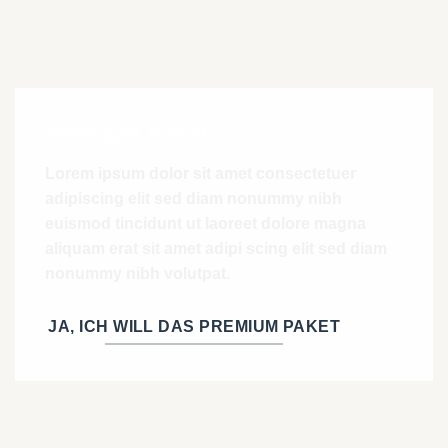
Premium Paket
Lorem ipsum dolor sit amet consectetuer
adipiscing elit sed diam nonummy nibh
euismod tincidunt ut laoreet dolore magna
aliquam erat sit amet adipi scing elit sed diam
nonummy nibh volutpat.
JA, ICH WILL DAS PREMIUM PAKET